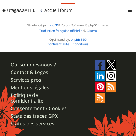
UtagawaVTT (Randos VTT et VTTAE avec traces GPS)
Accueil forum
Développé par
phpBB
® Forum Software © phpBB Limited
Traduction française officielle
©
Qiaeru
Optimized by:
phpBB SEO
Confidentialité
|
Conditions
Qui sommes-nous ?
Contact & Logos
Services pros
Mentions légales
Politique de
confidentialité
Consentement / Cookies
Stats des traces GPX
Status des services