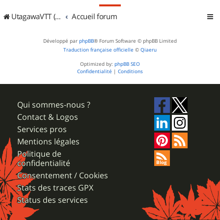
UtagawaVTT (Randos VTT et VTTAE avec traces GPS)
Accueil forum
Développé par
phpBB
® Forum Software © phpBB Limited
Traduction française officielle
©
Qiaeru
Optimized by:
phpBB SEO
Confidentialité
|
Conditions
Qui sommes-nous ?
Contact & Logos
Services pros
Mentions légales
Politique de
confidentialité
Consentement / Cookies
Stats des traces GPX
Status des services