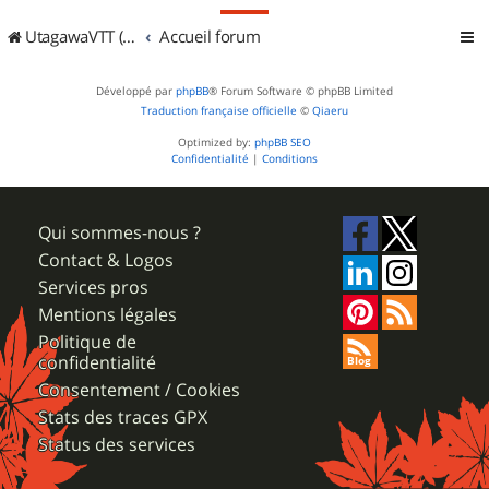
UtagawaVTT (Randos VTT et VTTAE avec traces GPS)
Accueil forum
Développé par
phpBB
® Forum Software © phpBB Limited
Traduction française officielle
©
Qiaeru
Optimized by:
phpBB SEO
Confidentialité
|
Conditions
Qui sommes-nous ?
Contact & Logos
Services pros
Mentions légales
Politique de
confidentialité
Consentement / Cookies
Stats des traces GPX
Status des services