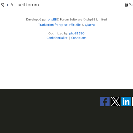
t
S)
Accueil forum
S
s
Développé par
phpBB
® Forum Software © phpBB Limited
Traduction française officielle
©
Qiaeru
Optimized by:
phpBB SEO
Confidentialité
|
Conditions