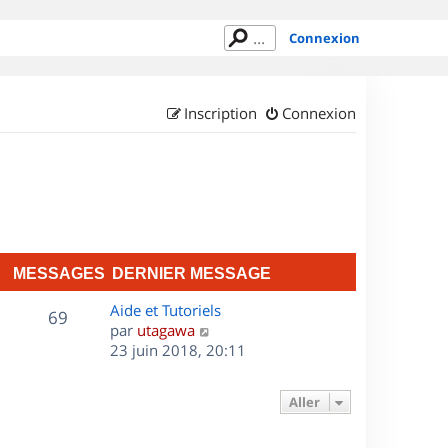
Connexion
Inscription
Connexion
MESSAGES
DERNIER MESSAGE
D
Aide et Tutoriels
M
69
e
C
par
utagawa
r
o
23 juin 2018, 20:11
e
n
n
s
i
s
Aller
e
u
s
r
l