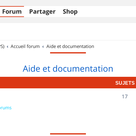
Forum
Partager
Shop
S)
Accueil forum
Aide et documentation
Aide et documentation
SUJETS
S
17
u
orums
j
e