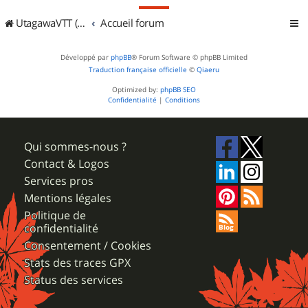
UtagawaVTT (Randos VTT et VTTAE avec traces GPS)
Accueil forum
Développé par
phpBB
® Forum Software © phpBB Limited
Traduction française officielle
©
Qiaeru
Optimized by:
phpBB SEO
Confidentialité
|
Conditions
Qui sommes-nous ?
Contact & Logos
Services pros
Mentions légales
Politique de
confidentialité
Consentement / Cookies
Stats des traces GPX
Status des services