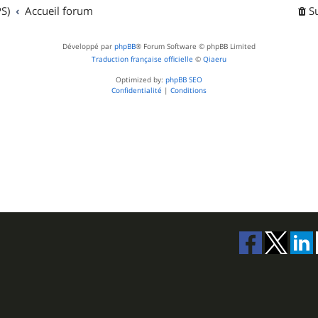
t
S)
Accueil forum
S
s
Développé par
phpBB
® Forum Software © phpBB Limited
Traduction française officielle
©
Qiaeru
Optimized by:
phpBB SEO
Confidentialité
|
Conditions