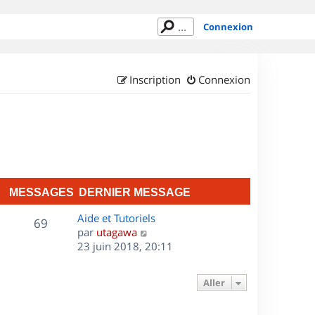
Connexion
Inscription
Connexion
MESSAGES
DERNIER MESSAGE
D
Aide et Tutoriels
M
69
e
C
par
utagawa
r
o
23 juin 2018, 20:11
e
n
n
s
i
s
Aller
e
u
s
r
l