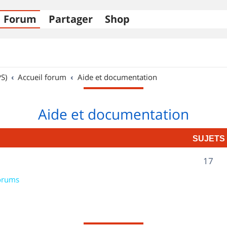
Forum
Partager
Shop
S)
Accueil forum
Aide et documentation
Aide et documentation
SUJETS
S
17
u
orums
j
e