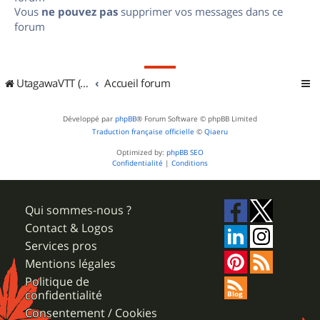
Vous
ne pouvez pas
supprimer vos messages dans ce
forum
UtagawaVTT (Randos VTT et VTTAE avec traces GPS)
Accueil forum
Développé par
phpBB
® Forum Software © phpBB Limited
Traduction française officielle
©
Qiaeru
Optimized by:
phpBB SEO
Confidentialité
|
Conditions
Qui sommes-nous ?
Contact & Logos
Services pros
Mentions légales
Politique de
confidentialité
Consentement / Cookies