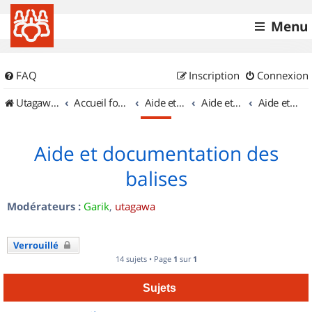
Menu
FAQ
Inscription
Connexion
UtagawaVTT (Randos VTT et VTTAE avec traces GPS)
Accueil forum
Aide et documentation
Aide et documentation
Aide et documentation des balises
Aide et documentation des
balises
Modérateurs :
Garik
,
utagawa
Verrouillé
14 sujets • Page
1
sur
1
Sujets