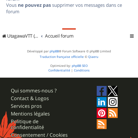
Vous
ne pouvez pas
supprimer vos messages dans ce
forum
UtagawaVTT (Randos VTT et VTTAE avec traces GPS)
Accueil forum
Développé par
phpBB
® Forum Software © phpBB Limited
Traduction française officielle
©
Qiaeru
Optimized by:
phpBB SEO
Confidentialité
|
Conditions
Qui sommes-nous ?
Contact & Logos
Services pros
Mentions légales
Politique de
confidentialité
Consentement / Cookies