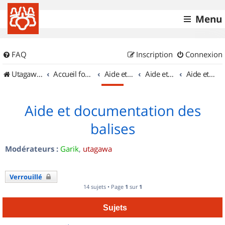
Menu
FAQ
Inscription
Connexion
UtagawaVTT (Randos VTT et VTTAE avec traces GPS)
Accueil forum
Aide et documentation
Aide et documentation
Aide et documentation des balises
Aide et documentation des
balises
Modérateurs :
Garik
,
utagawa
Verrouillé
14 sujets • Page
1
sur
1
Sujets