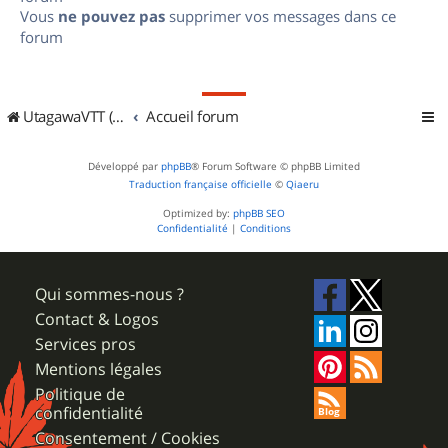
Vous
ne pouvez pas
supprimer vos messages dans ce
forum
UtagawaVTT (Randos VTT et VTTAE avec traces GPS)
Accueil forum
Développé par
phpBB
® Forum Software © phpBB Limited
Traduction française officielle
©
Qiaeru
Optimized by:
phpBB SEO
Confidentialité
|
Conditions
Qui sommes-nous ?
Contact & Logos
Services pros
Mentions légales
Politique de
confidentialité
Consentement / Cookies