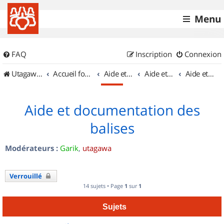
Menu
FAQ
Inscription
Connexion
UtagawaVTT (Randos VTT et VTTAE avec traces GPS)
Accueil forum
Aide et documentation
Aide et documentation
Aide et documentation des balises
Aide et documentation des
balises
Modérateurs :
Garik
,
utagawa
Verrouillé
14 sujets • Page
1
sur
1
Sujets