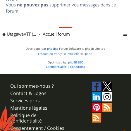
Vous
ne pouvez pas
supprimer vos messages dans ce
forum
UtagawaVTT (Randos VTT et VTTAE avec traces GPS)
Accueil forum
Développé par
phpBB
® Forum Software © phpBB Limited
Traduction française officielle
©
Qiaeru
Optimized by:
phpBB SEO
Confidentialité
|
Conditions
Qui sommes-nous ?
Contact & Logos
Services pros
Mentions légales
Politique de
confidentialité
Consentement / Cookies