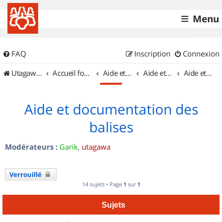
Menu
FAQ
Inscription
Connexion
UtagawaVTT (Randos VTT et VTTAE avec traces GPS)
Accueil forum
Aide et documentation
Aide et documentation
Aide et documentation des balises
Aide et documentation des
balises
Modérateurs :
Garik
,
utagawa
Verrouillé
14 sujets • Page
1
sur
1
Sujets