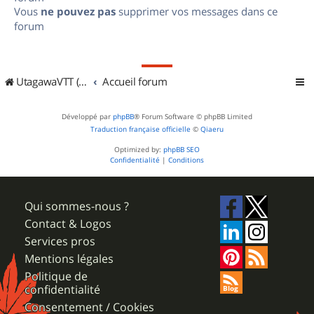
Vous
ne pouvez pas
supprimer vos messages dans ce
forum
UtagawaVTT (Randos VTT et VTTAE avec traces GPS)
Accueil forum
Développé par
phpBB
® Forum Software © phpBB Limited
Traduction française officielle
©
Qiaeru
Optimized by:
phpBB SEO
Confidentialité
|
Conditions
Qui sommes-nous ?
Contact & Logos
Services pros
Mentions légales
Politique de
confidentialité
Consentement / Cookies