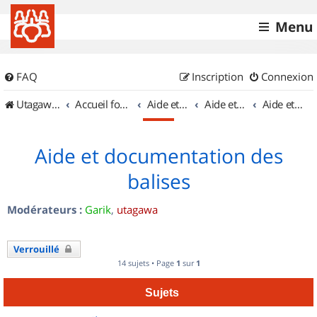
Menu
FAQ
Inscription
Connexion
UtagawaVTT (Randos VTT et VTTAE avec traces GPS)
Accueil forum
Aide et documentation
Aide et documentation
Aide et documentation des balises
Aide et documentation des
balises
Modérateurs :
Garik
,
utagawa
Verrouillé
14 sujets • Page
1
sur
1
Sujets