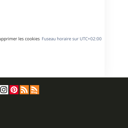
s
e
a
g
e
upprimer les cookies
Fuseau horaire sur
UTC+02:00