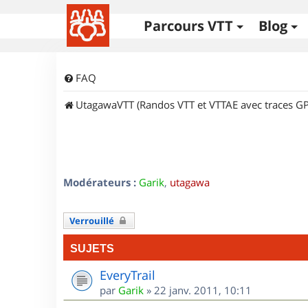
Parcours VTT
Blog
FAQ
UtagawaVTT (Randos VTT et VTTAE avec traces GP
Modérateurs :
Garik
,
utagawa
Verrouillé
SUJETS
EveryTrail
par
Garik
»
22 janv. 2011, 10:11