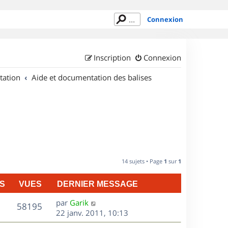
Connexion
Inscription
Connexion
tation
Aide et documentation des balises
14 sujets • Page
1
sur
1
S
VUES
DERNIER MESSAGE
D
par
Garik
V
58195
e
22 janv. 2011, 10:13
r
u