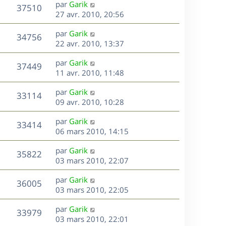
D
par
Garik
n
V
37510
e
e
27 avr. 2010, 20:56
i
r
u
e
s
D
par
Garik
n
r
V
34756
e
e
22 avr. 2010, 13:37
i
m
r
u
e
e
s
D
par
Garik
n
r
V
s
37449
e
e
11 avr. 2010, 11:48
i
m
s
r
u
e
e
a
s
D
par
Garik
n
r
V
s
33114
g
e
e
09 avr. 2010, 10:28
i
m
s
e
r
u
e
e
a
s
D
par
Garik
n
r
V
s
33414
g
e
e
06 mars 2010, 14:15
i
m
s
e
r
u
e
e
a
s
D
par
Garik
n
r
V
s
35822
g
e
e
03 mars 2010, 22:07
i
m
s
e
r
u
e
e
a
s
D
par
Garik
n
r
V
s
36005
g
e
e
03 mars 2010, 22:05
i
m
s
e
r
u
e
e
a
s
D
par
Garik
n
r
V
s
33979
g
e
e
03 mars 2010, 22:01
i
m
s
e