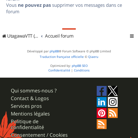
Vous
ne pouvez pas
supprimer vos messages dans ce
forum
UtagawaVTT (Randos VTT et VTTAE avec traces GPS)
Accueil forum
Développé par
phpBB
® Forum Software © phpBB Limited
Traduction française officielle
©
Qiaeru
Optimized by:
phpBB SEO
Confidentialité
|
Conditions
Qui sommes-nous ?
Contact & Logos
Services pros
Mentions légales
Politique de
confidentialité
Consentement / Cookies