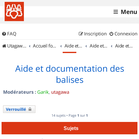
Menu
FAQ
Inscription
Connexion
UtagawaVTT (Randos VTT et VTTAE avec traces GPS)
Accueil forum
Aide et documentation
Aide et documentation
Aide et documentation des balises
Aide et documentation des
balises
Modérateurs :
Garik
,
utagawa
Verrouillé
14 sujets • Page
1
sur
1
Sujets