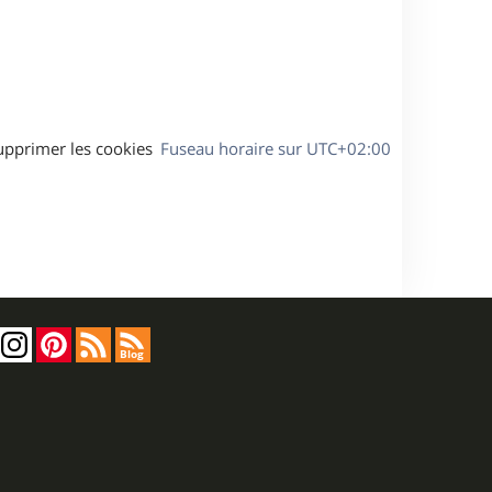
s
e
a
g
e
upprimer les cookies
Fuseau horaire sur
UTC+02:00