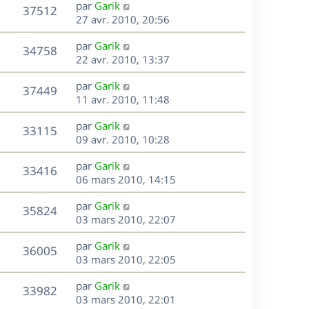
D
par
Garik
n
V
37512
e
e
27 avr. 2010, 20:56
i
r
u
e
s
D
par
Garik
n
r
V
34758
e
e
22 avr. 2010, 13:37
i
m
r
u
e
e
s
D
par
Garik
n
r
V
s
37449
e
e
11 avr. 2010, 11:48
i
m
s
r
u
e
e
a
s
D
par
Garik
n
r
V
s
33115
g
e
e
09 avr. 2010, 10:28
i
m
s
e
r
u
e
e
a
s
D
par
Garik
n
r
V
s
33416
g
e
e
06 mars 2010, 14:15
i
m
s
e
r
u
e
e
a
s
D
par
Garik
n
r
V
s
35824
g
e
e
03 mars 2010, 22:07
i
m
s
e
r
u
e
e
a
s
D
par
Garik
n
r
V
s
36005
g
e
e
03 mars 2010, 22:05
i
m
s
e
r
u
e
e
a
s
D
par
Garik
n
r
V
s
33982
g
e
e
03 mars 2010, 22:01
i
m
s
e