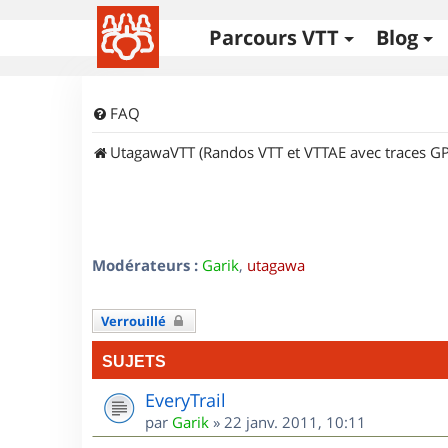
Parcours VTT
Blog
FAQ
UtagawaVTT (Randos VTT et VTTAE avec traces GP
Modérateurs :
Garik
,
utagawa
Verrouillé
SUJETS
EveryTrail
par
Garik
»
22 janv. 2011, 10:11