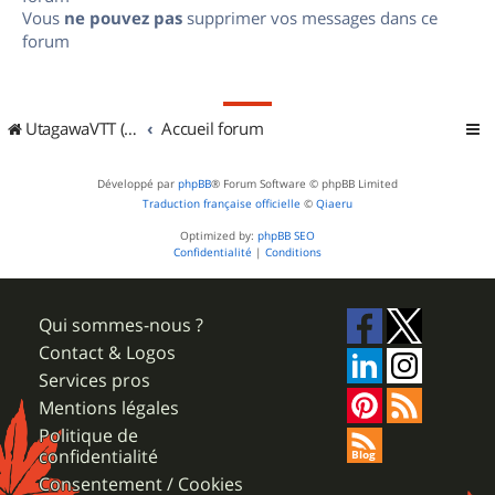
Vous
ne pouvez pas
supprimer vos messages dans ce
forum
UtagawaVTT (Randos VTT et VTTAE avec traces GPS)
Accueil forum
Développé par
phpBB
® Forum Software © phpBB Limited
Traduction française officielle
©
Qiaeru
Optimized by:
phpBB SEO
Confidentialité
|
Conditions
Qui sommes-nous ?
Contact & Logos
Services pros
Mentions légales
Politique de
confidentialité
Consentement / Cookies