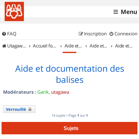
Menu
FAQ
Inscription
Connexion
UtagawaVTT (Randos VTT et VTTAE avec traces GPS)
Accueil forum
Aide et documentation
Aide et documentation
Aide et documentation des balises
Aide et documentation des
balises
Modérateurs :
Garik
,
utagawa
Verrouillé
14 sujets • Page
1
sur
1
Sujets