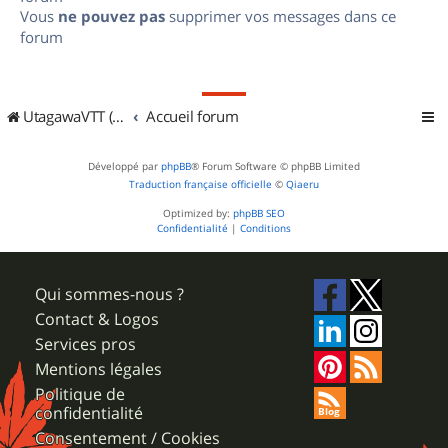
Vous
ne pouvez pas
supprimer vos messages dans ce
forum
UtagawaVTT (Randos VTT et VTTAE avec traces GPS)
Accueil forum
Développé par
phpBB
® Forum Software © phpBB Limited
Traduction française officielle
©
Qiaeru
Optimized by:
phpBB SEO
Confidentialité
|
Conditions
Qui sommes-nous ?
Contact & Logos
Services pros
Mentions légales
Politique de
confidentialité
Consentement / Cookies