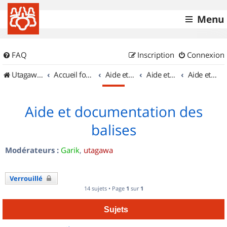
Menu
FAQ
Inscription
Connexion
UtagawaVTT (Randos VTT et VTTAE avec traces GPS)
Accueil forum
Aide et documentation
Aide et documentation
Aide et documentation des balises
Aide et documentation des
balises
Modérateurs :
Garik
,
utagawa
Verrouillé
14 sujets • Page
1
sur
1
Sujets