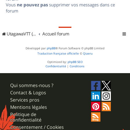
Vous
ne pouvez pas
supprimer vos messages dans ce
forum
UtagawaVTT (Randos VTT et VTTAE avec traces GPS)
Accueil forum
Développé par
phpBB
® Forum Software © phpBB Limited
Traduction française officielle
©
Qiaeru
Optimized by:
phpBB SEO
Confidentialité
|
Conditions
Qui sommes-nous ?
Contact & Logos
Services pros
Mentions légales
Politique de
confidentialité
Consentement / Cookies