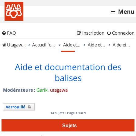
Menu
FAQ
Inscription
Connexion
UtagawaVTT (Randos VTT et VTTAE avec traces GPS)
Accueil forum
Aide et documentation
Aide et documentation
Aide et documentation des balises
Aide et documentation des
balises
Modérateurs :
Garik
,
utagawa
Verrouillé
14 sujets • Page
1
sur
1
Sujets