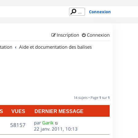
Connexion
Inscription
Connexion
tation
Aide et documentation des balises
14 sujets • Page
1
sur
1
S
VUES
DERNIER MESSAGE
D
par
Garik
V
58157
e
22 janv. 2011, 10:13
r
u