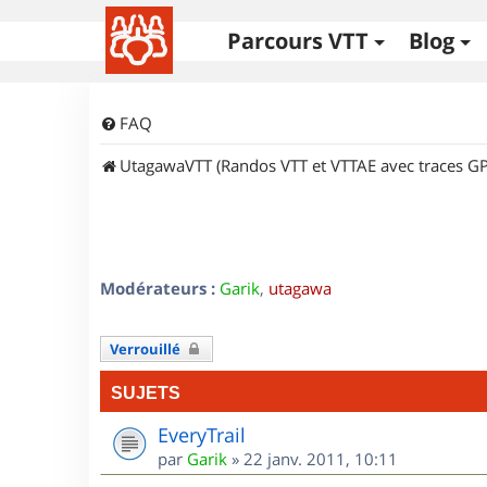
Parcours VTT
Blog
FAQ
UtagawaVTT (Randos VTT et VTTAE avec traces GP
Modérateurs :
Garik
,
utagawa
Verrouillé
SUJETS
EveryTrail
par
Garik
»
22 janv. 2011, 10:11