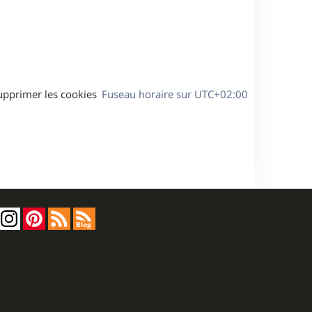
s
e
a
g
e
upprimer les cookies
Fuseau horaire sur
UTC+02:00