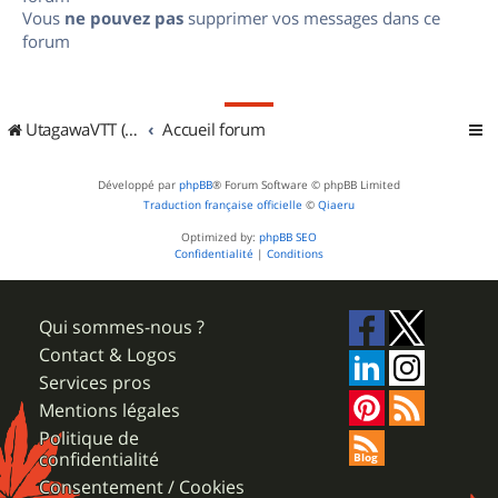
Vous
ne pouvez pas
supprimer vos messages dans ce
forum
UtagawaVTT (Randos VTT et VTTAE avec traces GPS)
Accueil forum
Développé par
phpBB
® Forum Software © phpBB Limited
Traduction française officielle
©
Qiaeru
Optimized by:
phpBB SEO
Confidentialité
|
Conditions
Qui sommes-nous ?
Contact & Logos
Services pros
Mentions légales
Politique de
confidentialité
Consentement / Cookies