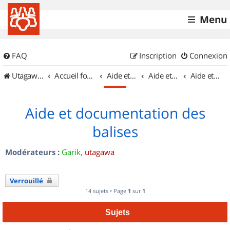
Menu
FAQ
Inscription
Connexion
UtagawaVTT (Randos VTT et VTTAE avec traces GPS)
Accueil forum
Aide et documentation
Aide et documentation
Aide et documentation des balises
Aide et documentation des
balises
Modérateurs :
Garik
,
utagawa
Verrouillé
14 sujets • Page
1
sur
1
Sujets