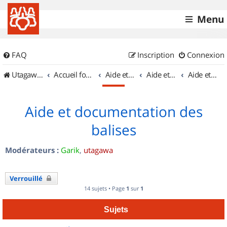
Menu
FAQ
Inscription
Connexion
UtagawaVTT (Randos VTT et VTTAE avec traces GPS)
Accueil forum
Aide et documentation
Aide et documentation
Aide et documentation des balises
Aide et documentation des
balises
Modérateurs :
Garik
,
utagawa
Verrouillé
14 sujets • Page
1
sur
1
Sujets