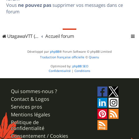
Vous
ne pouvez pas
supprimer vos messages dans ce
forum
UtagawaVTT (Randos VTT et VTTAE avec traces GPS)
Accueil forum
Développé par
phpBB
® Forum Software © phpBB Limited
Traduction française officielle
©
Qiaeru
Optimized by:
phpBB SEO
Confidentialité
|
Conditions
Qui sommes-nous ?
Contact & Logos
Services pros
Mentions légales
Politique de
confidentialité
Consentement / Cookies