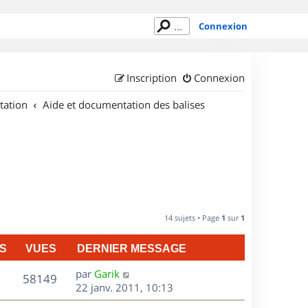
Connexion
Inscription
Connexion
tation
Aide et documentation des balises
14 sujets • Page
1
sur
1
S
VUES
DERNIER MESSAGE
D
par
Garik
V
58149
e
22 janv. 2011, 10:13
r
u