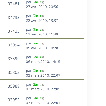
D
par
Garik
n
V
37481
e
e
27 avr. 2010, 20:56
i
r
u
e
s
D
par
Garik
n
r
V
34733
e
e
22 avr. 2010, 13:37
i
m
r
u
e
e
s
D
par
Garik
n
r
V
s
37433
e
e
11 avr. 2010, 11:48
i
m
s
r
u
e
e
a
s
D
par
Garik
n
r
V
s
33094
g
e
e
09 avr. 2010, 10:28
i
m
s
e
r
u
e
e
a
s
D
par
Garik
n
r
V
s
33390
g
e
e
06 mars 2010, 14:15
i
m
s
e
r
u
e
e
a
s
D
par
Garik
n
r
V
s
35803
g
e
e
03 mars 2010, 22:07
i
m
s
e
r
u
e
e
a
s
D
par
Garik
n
r
V
s
35989
g
e
e
03 mars 2010, 22:05
i
m
s
e
r
u
e
e
a
s
D
par
Garik
n
r
V
s
33959
g
e
e
03 mars 2010, 22:01
i
m
s
e