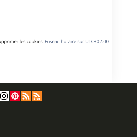
s
e
a
g
e
upprimer les cookies
Fuseau horaire sur
UTC+02:00