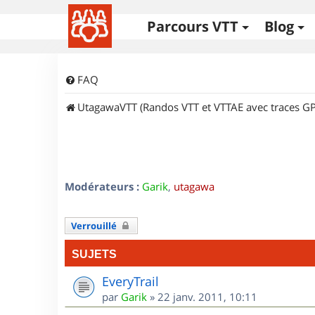
Parcours VTT
Blog
FAQ
UtagawaVTT (Randos VTT et VTTAE avec traces GP
Modérateurs :
Garik
,
utagawa
Verrouillé
SUJETS
EveryTrail
par
Garik
»
22 janv. 2011, 10:11