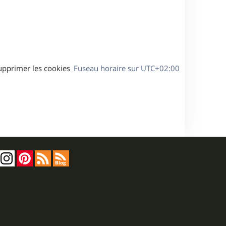
s
e
a
g
e
upprimer les cookies
Fuseau horaire sur
UTC+02:00