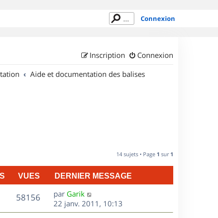
Connexion
Inscription
Connexion
tation
Aide et documentation des balises
14 sujets • Page
1
sur
1
S
VUES
DERNIER MESSAGE
D
par
Garik
V
58156
e
22 janv. 2011, 10:13
r
u