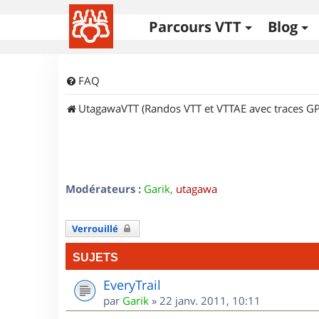
Parcours VTT
Blog
FAQ
UtagawaVTT (Randos VTT et VTTAE avec traces GP
Modérateurs :
Garik
,
utagawa
Verrouillé
SUJETS
EveryTrail
par
Garik
»
22 janv. 2011, 10:11