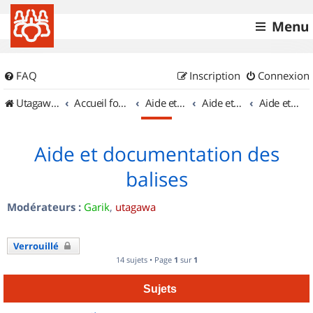
Menu
FAQ
Inscription
Connexion
UtagawaVTT (Randos VTT et VTTAE avec traces GPS)
Accueil forum
Aide et documentation
Aide et documentation
Aide et documentation des balises
Aide et documentation des
balises
Modérateurs :
Garik
,
utagawa
Verrouillé
14 sujets • Page
1
sur
1
Sujets