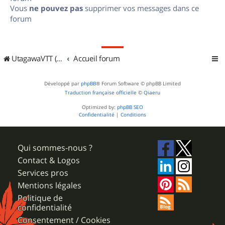
Vous
ne pouvez pas
supprimer vos messages dans ce
forum
UtagawaVTT (Randos VTT et VTTAE avec traces GPS)
Accueil forum
Développé par
phpBB
® Forum Software © phpBB Limited
Traduction française officielle
©
Qiaeru
Optimized by:
phpBB SEO
Confidentialité
|
Conditions
Qui sommes-nous ?
Contact & Logos
Services pros
Mentions légales
Politique de
confidentialité
Consentement / Cookies