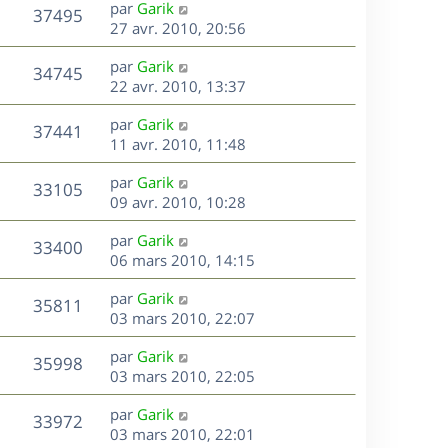
D
par
Garik
n
V
37495
e
e
27 avr. 2010, 20:56
i
r
u
e
s
D
par
Garik
n
r
V
34745
e
e
22 avr. 2010, 13:37
i
m
r
u
e
e
s
D
par
Garik
n
r
V
s
37441
e
e
11 avr. 2010, 11:48
i
m
s
r
u
e
e
a
s
D
par
Garik
n
r
V
s
33105
g
e
e
09 avr. 2010, 10:28
i
m
s
e
r
u
e
e
a
s
D
par
Garik
n
r
V
s
33400
g
e
e
06 mars 2010, 14:15
i
m
s
e
r
u
e
e
a
s
D
par
Garik
n
r
V
s
35811
g
e
e
03 mars 2010, 22:07
i
m
s
e
r
u
e
e
a
s
D
par
Garik
n
r
V
s
35998
g
e
e
03 mars 2010, 22:05
i
m
s
e
r
u
e
e
a
s
D
par
Garik
n
r
V
s
33972
g
e
e
03 mars 2010, 22:01
i
m
s
e