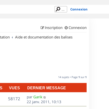
Connexion
Inscription
Connexion
tation
Aide et documentation des balises
14 sujets • Page
1
sur
1
S
VUES
DERNIER MESSAGE
D
par
Garik
V
58172
e
22 janv. 2011, 10:13
r
u