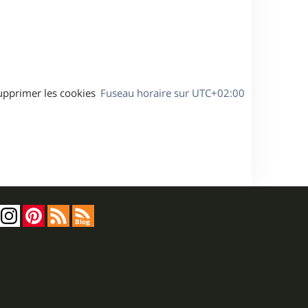
s
e
a
g
e
upprimer les cookies
Fuseau horaire sur
UTC+02:00