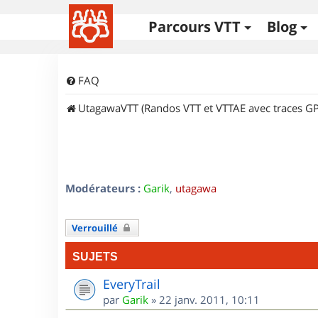
Parcours VTT
Blog
FAQ
UtagawaVTT (Randos VTT et VTTAE avec traces GP
Modérateurs :
Garik
,
utagawa
Verrouillé
SUJETS
EveryTrail
par
Garik
»
22 janv. 2011, 10:11