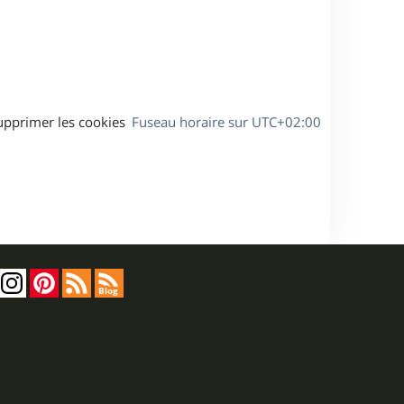
s
e
a
g
e
upprimer les cookies
Fuseau horaire sur
UTC+02:00