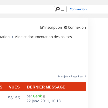
Connexion
Inscription
Connexion
tation
Aide et documentation des balises
14 sujets • Page
1
sur
1
S
VUES
DERNIER MESSAGE
D
par
Garik
V
58156
e
22 janv. 2011, 10:13
r
u