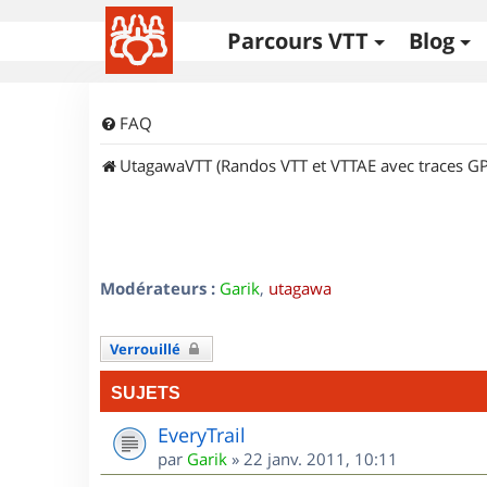
Parcours VTT
Blog
FAQ
UtagawaVTT (Randos VTT et VTTAE avec traces GP
Modérateurs :
Garik
,
utagawa
Verrouillé
SUJETS
EveryTrail
par
Garik
»
22 janv. 2011, 10:11