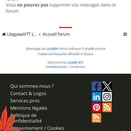
Vous
ne pouvez pas
supprimer vos messages dans ce
forum
UtagawaVTT (Randos VTT et VTTAE avec traces GPS)
Accueil forum
Développé par
phpBB
® Forum Software © phpBB Limited
Traduction française officielle
©
Qiaeru
Optimized by:
phpBB SEO
Confidentialité
|
Conditions
Qui sommes-nous ?
Contact & Logos
Services pros
Mentions légales
Politique de
confidentialité
Consentement / Cookies