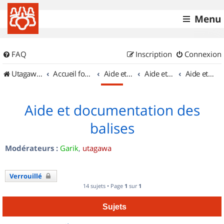
Menu
FAQ
Inscription
Connexion
UtagawaVTT (Randos VTT et VTTAE avec traces GPS)
Accueil forum
Aide et documentation
Aide et documentation
Aide et documentation des balises
Aide et documentation des
balises
Modérateurs :
Garik
,
utagawa
Verrouillé
14 sujets • Page
1
sur
1
Sujets