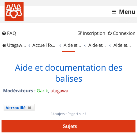
Menu
FAQ
Inscription
Connexion
UtagawaVTT (Randos VTT et VTTAE avec traces GPS)
Accueil forum
Aide et documentation
Aide et documentation
Aide et documentation des balises
Aide et documentation des
balises
Modérateurs :
Garik
,
utagawa
Verrouillé
14 sujets • Page
1
sur
1
Sujets