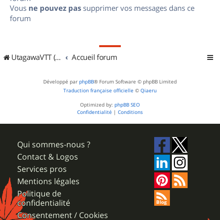
Vous
ne pouvez pas
supprimer vos messages dans ce
forum
UtagawaVTT (Randos VTT et VTTAE avec traces GPS)
Accueil forum
Développé par
phpBB
® Forum Software © phpBB Limited
Traduction française officielle
©
Qiaeru
Optimized by:
phpBB SEO
Confidentialité
|
Conditions
Qui sommes-nous ?
Contact & Logos
Services pros
Mentions légales
Politique de
confidentialité
Consentement / Cookies