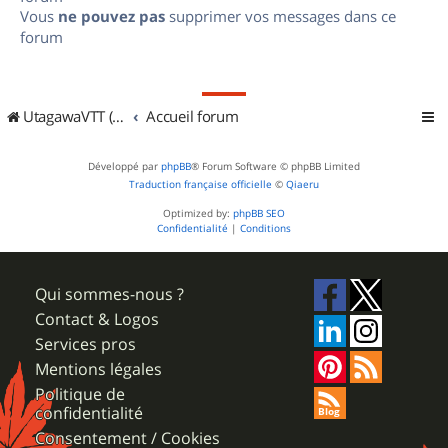
Vous
ne pouvez pas
supprimer vos messages dans ce
forum
UtagawaVTT (Randos VTT et VTTAE avec traces GPS)
Accueil forum
Développé par
phpBB
® Forum Software © phpBB Limited
Traduction française officielle
©
Qiaeru
Optimized by:
phpBB SEO
Confidentialité
|
Conditions
Qui sommes-nous ?
Contact & Logos
Services pros
Mentions légales
Politique de
confidentialité
Consentement / Cookies