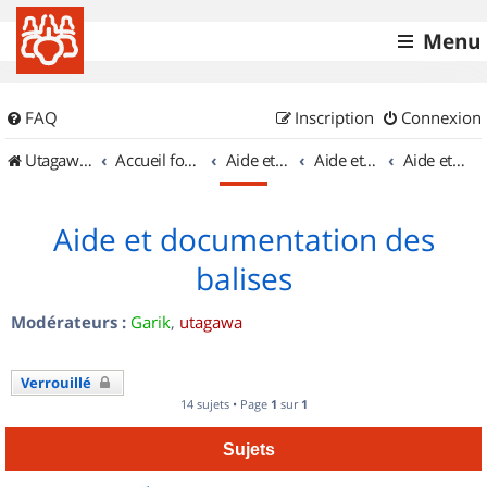
Menu
FAQ
Inscription
Connexion
UtagawaVTT (Randos VTT et VTTAE avec traces GPS)
Accueil forum
Aide et documentation
Aide et documentation
Aide et documentation des balises
Aide et documentation des
balises
Modérateurs :
Garik
,
utagawa
Verrouillé
14 sujets • Page
1
sur
1
Sujets