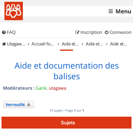
Menu
FAQ
Inscription
Connexion
UtagawaVTT (Randos VTT et VTTAE avec traces GPS)
Accueil forum
Aide et documentation
Aide et documentation
Aide et documentation des balises
Aide et documentation des
balises
Modérateurs :
Garik
,
utagawa
Verrouillé
14 sujets • Page
1
sur
1
Sujets