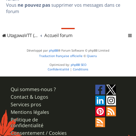
Vous
ne pouvez pas
supprimer vos messages dans ce
forum
UtagawaVTT (Randos VTT et VTTAE avec traces GPS)
Accueil forum
Développé par
phpBB
® Forum Software © phpBB Limited
Traduction française officielle
©
Qiaeru
Optimized by:
phpBB SEO
Confidentialité
|
Conditions
Qui sommes-nous ?
Contact & Logos
Services pros
Mentions légales
Politique de
confidentialité
Consentement / Cookies