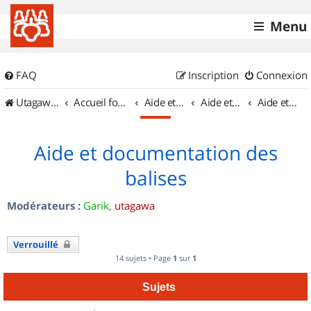
Menu
FAQ
Inscription
Connexion
UtagawaVTT (Randos VTT et VTTAE avec traces GPS)
Accueil forum
Aide et documentation
Aide et documentation
Aide et documentation des balises
Aide et documentation des
balises
Modérateurs :
Garik
,
utagawa
Verrouillé
14 sujets • Page
1
sur
1
Sujets