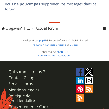
Vous
ne pouvez pas
supprimer vos messages dans ce
forum
UtagawaVTT (Randos VTT et VTTAE avec traces GPS)
Accueil forum
Développé par
phpBB
® Forum Software © phpBB Limited
Traduction française officielle
©
Qiaeru
Optimized by:
phpBB SEO
Confidentialité
|
Conditions
Qui sommes-nous ?
Contact & Logos
Services pros
Mentions légales
Politique de
confidentialité
Consentement / Cookies