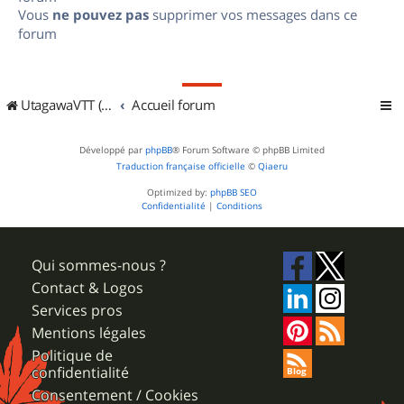
Vous
ne pouvez pas
supprimer vos messages dans ce
forum
UtagawaVTT (Randos VTT et VTTAE avec traces GPS)
Accueil forum
Développé par
phpBB
® Forum Software © phpBB Limited
Traduction française officielle
©
Qiaeru
Optimized by:
phpBB SEO
Confidentialité
|
Conditions
Qui sommes-nous ?
Contact & Logos
Services pros
Mentions légales
Politique de
confidentialité
Consentement / Cookies