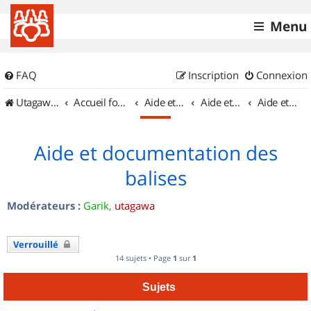
Menu
FAQ
Inscription
Connexion
UtagawaVTT (Randos VTT et VTTAE avec traces GPS)
Accueil forum
Aide et documentation
Aide et documentation
Aide et documentation des balises
Aide et documentation des
balises
Modérateurs :
Garik
,
utagawa
Verrouillé
14 sujets • Page
1
sur
1
Sujets