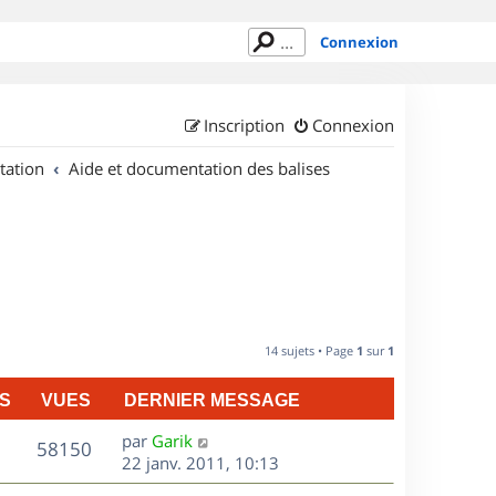
Connexion
Inscription
Connexion
tation
Aide et documentation des balises
14 sujets • Page
1
sur
1
S
VUES
DERNIER MESSAGE
D
par
Garik
V
58150
e
22 janv. 2011, 10:13
r
u