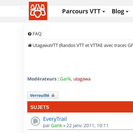
Parcours VTT
Blog
FAQ
UtagawaVTT (Randos VTT et VTTAE avec traces GP
Modérateurs :
Garik
,
utagawa
Verrouillé
SUJETS
EveryTrail
par
Garik
»
22 janv. 2011, 10:11