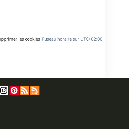
s
e
a
g
e
upprimer les cookies
Fuseau horaire sur
UTC+02:00