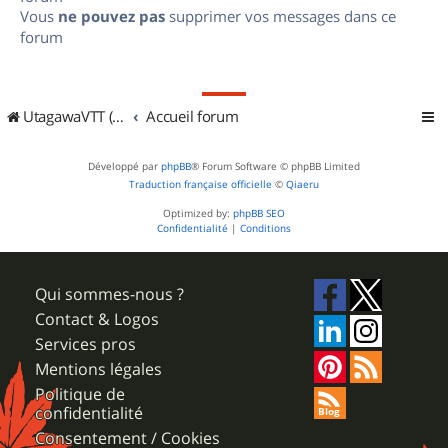
Vous
ne pouvez pas
supprimer vos messages dans ce
forum
UtagawaVTT (Randos VTT et VTTAE avec traces GPS)
Accueil forum
Développé par
phpBB
® Forum Software © phpBB Limited
Traduction française officielle
©
Qiaeru
Optimized by:
phpBB SEO
Confidentialité
|
Conditions
Qui sommes-nous ?
Contact & Logos
Services pros
Mentions légales
Politique de
confidentialité
Consentement / Cookies