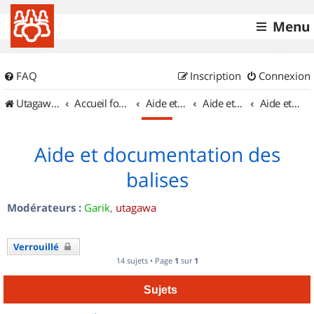
Menu
FAQ
Inscription
Connexion
UtagawaVTT (Randos VTT et VTTAE avec traces GPS)
Accueil forum
Aide et documentation
Aide et documentation
Aide et documentation des balises
Aide et documentation des
balises
Modérateurs :
Garik
,
utagawa
Verrouillé
14 sujets • Page
1
sur
1
Sujets