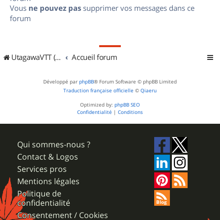
Vous
ne pouvez pas
supprimer vos messages dans ce
forum
UtagawaVTT (Randos VTT et VTTAE avec traces GPS)
Accueil forum
Développé par
phpBB
® Forum Software © phpBB Limited
Traduction française officielle
©
Qiaeru
Optimized by:
phpBB SEO
Confidentialité
|
Conditions
Qui sommes-nous ?
Contact & Logos
Services pros
Mentions légales
Politique de
confidentialité
Consentement / Cookies