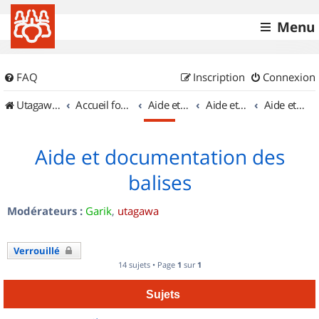
Menu
FAQ
Inscription
Connexion
UtagawaVTT (Randos VTT et VTTAE avec traces GPS)
Accueil forum
Aide et documentation
Aide et documentation
Aide et documentation des balises
Aide et documentation des
balises
Modérateurs :
Garik
,
utagawa
Verrouillé
14 sujets • Page
1
sur
1
Sujets