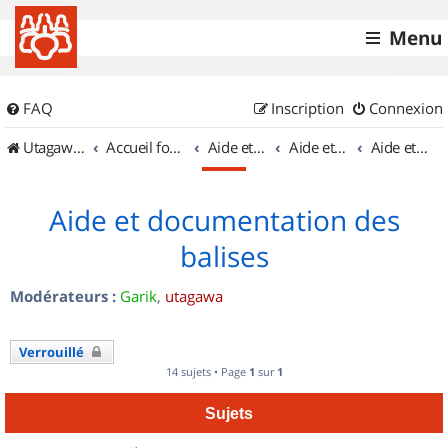
Menu
FAQ
Inscription
Connexion
UtagawaVTT (Randos VTT et VTTAE avec traces GPS)
Accueil forum
Aide et documentation
Aide et documentation
Aide et documentation des balises
Aide et documentation des
balises
Modérateurs :
Garik
,
utagawa
Verrouillé
14 sujets • Page
1
sur
1
Sujets