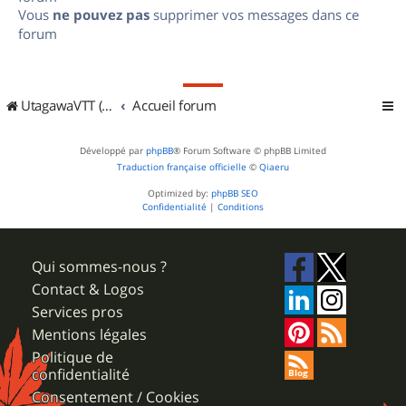
Vous
ne pouvez pas
supprimer vos messages dans ce
forum
UtagawaVTT (Randos VTT et VTTAE avec traces GPS)
Accueil forum
Développé par
phpBB
® Forum Software © phpBB Limited
Traduction française officielle
©
Qiaeru
Optimized by:
phpBB SEO
Confidentialité
|
Conditions
Qui sommes-nous ?
Contact & Logos
Services pros
Mentions légales
Politique de
confidentialité
Consentement / Cookies