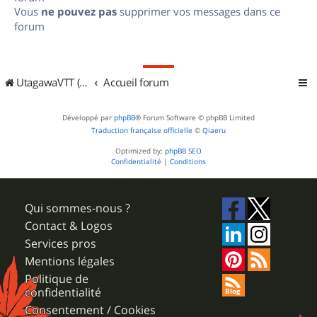
Vous
ne pouvez pas
supprimer vos messages dans ce
forum
UtagawaVTT (Randos VTT et VTTAE avec traces GPS)
Accueil forum
Développé par
phpBB
® Forum Software © phpBB Limited
Traduction française officielle
©
Qiaeru
Optimized by:
phpBB SEO
Confidentialité
|
Conditions
Qui sommes-nous ?
Contact & Logos
Services pros
Mentions légales
Politique de
confidentialité
Consentement / Cookies