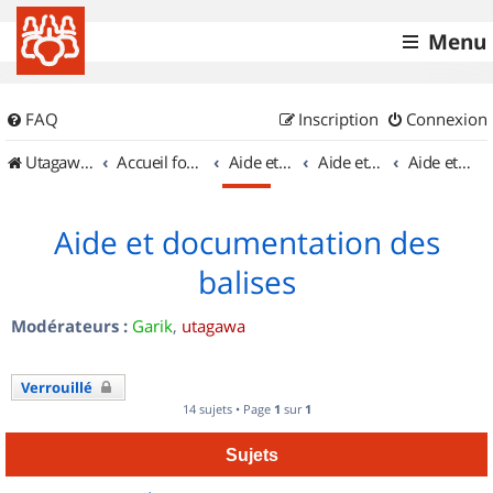
Menu
FAQ
Inscription
Connexion
UtagawaVTT (Randos VTT et VTTAE avec traces GPS)
Accueil forum
Aide et documentation
Aide et documentation
Aide et documentation des balises
Aide et documentation des
balises
Modérateurs :
Garik
,
utagawa
Verrouillé
14 sujets • Page
1
sur
1
Sujets