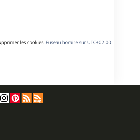
s
e
a
g
e
upprimer les cookies
Fuseau horaire sur
UTC+02:00