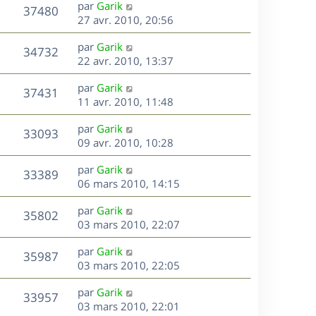
D
par
Garik
n
V
37480
e
e
27 avr. 2010, 20:56
i
r
u
e
s
D
par
Garik
n
r
V
34732
e
e
22 avr. 2010, 13:37
i
m
r
u
e
e
s
D
par
Garik
n
r
V
s
37431
e
e
11 avr. 2010, 11:48
i
m
s
r
u
e
e
a
s
D
par
Garik
n
r
V
s
33093
g
e
e
09 avr. 2010, 10:28
i
m
s
e
r
u
e
e
a
s
D
par
Garik
n
r
V
s
33389
g
e
e
06 mars 2010, 14:15
i
m
s
e
r
u
e
e
a
s
D
par
Garik
n
r
V
s
35802
g
e
e
03 mars 2010, 22:07
i
m
s
e
r
u
e
e
a
s
D
par
Garik
n
r
V
s
35987
g
e
e
03 mars 2010, 22:05
i
m
s
e
r
u
e
e
a
s
D
par
Garik
n
r
V
s
33957
g
e
e
03 mars 2010, 22:01
i
m
s
e