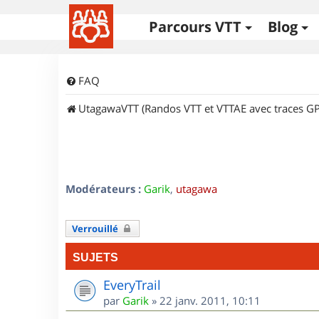
Parcours VTT
Blog
FAQ
UtagawaVTT (Randos VTT et VTTAE avec traces GP
Modérateurs :
Garik
,
utagawa
Verrouillé
SUJETS
EveryTrail
par
Garik
»
22 janv. 2011, 10:11