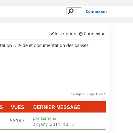
Connexion
Inscription
Connexion
tation
Aide et documentation des balises
14 sujets • Page
1
sur
1
S
VUES
DERNIER MESSAGE
D
par
Garik
V
58147
e
22 janv. 2011, 10:13
r
u