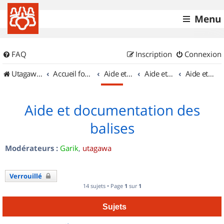
Menu
FAQ
Inscription
Connexion
UtagawaVTT (Randos VTT et VTTAE avec traces GPS)
Accueil forum
Aide et documentation
Aide et documentation
Aide et documentation des balises
Aide et documentation des
balises
Modérateurs :
Garik
,
utagawa
Verrouillé
14 sujets • Page
1
sur
1
Sujets