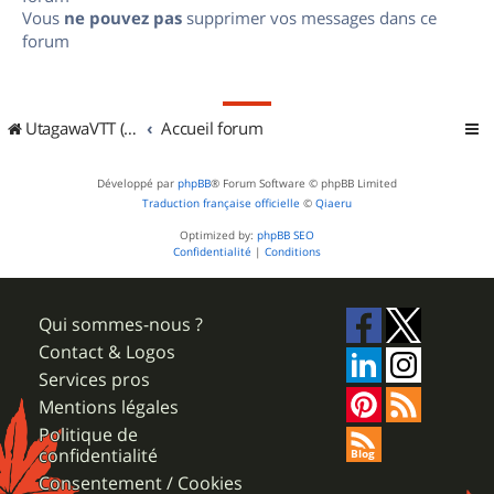
Vous
ne pouvez pas
supprimer vos messages dans ce
forum
UtagawaVTT (Randos VTT et VTTAE avec traces GPS)
Accueil forum
Développé par
phpBB
® Forum Software © phpBB Limited
Traduction française officielle
©
Qiaeru
Optimized by:
phpBB SEO
Confidentialité
|
Conditions
Qui sommes-nous ?
Contact & Logos
Services pros
Mentions légales
Politique de
confidentialité
Consentement / Cookies