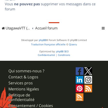
Vous
ne pouvez pas
supprimer vos messages dans ce
forum
UtagawaVTT (Randos VTT et VTTAE avec traces GPS)
Accueil forum
Développé par
phpBB
® Forum Software © phpBB Limited
Traduction française officielle
©
Qiaeru
Optimized by:
phpBB SEO
Confidentialité
|
Conditions
Qui sommes-nous ?
Contact & Logos
Services pros
Mentions légales
Politique de
confidentialité
Consentement / Cookies