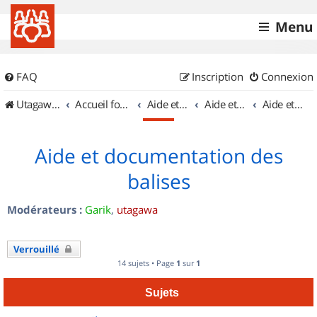
Menu
FAQ
Inscription
Connexion
UtagawaVTT (Randos VTT et VTTAE avec traces GPS)
Accueil forum
Aide et documentation
Aide et documentation
Aide et documentation des balises
Aide et documentation des
balises
Modérateurs :
Garik
,
utagawa
Verrouillé
14 sujets • Page
1
sur
1
Sujets