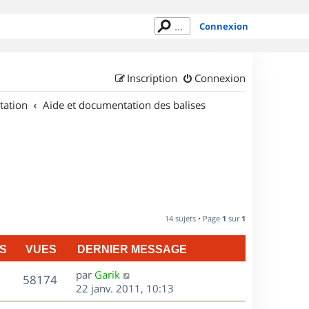
Connexion
Inscription
Connexion
tation
Aide et documentation des balises
14 sujets • Page
1
sur
1
S
VUES
DERNIER MESSAGE
D
par
Garik
V
58174
e
22 janv. 2011, 10:13
r
u