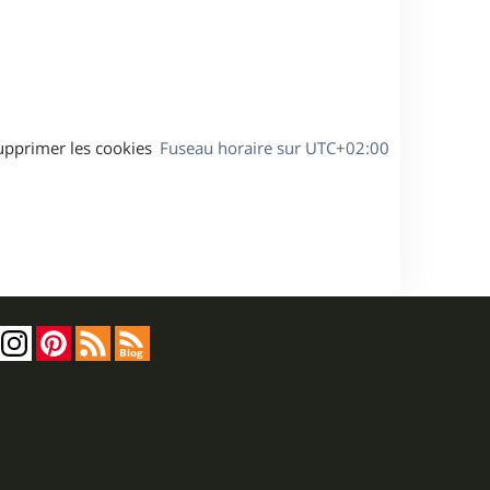
s
e
a
g
e
upprimer les cookies
Fuseau horaire sur
UTC+02:00