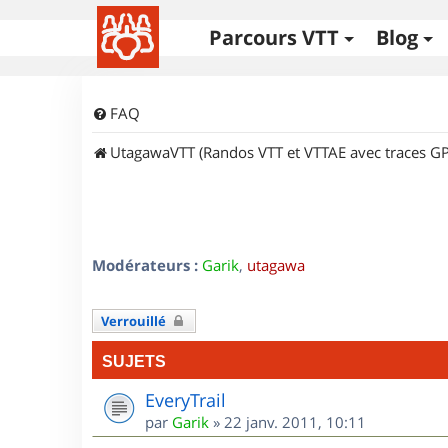
Parcours VTT
Blog
FAQ
UtagawaVTT (Randos VTT et VTTAE avec traces GP
Modérateurs :
Garik
,
utagawa
Verrouillé
SUJETS
EveryTrail
par
Garik
»
22 janv. 2011, 10:11