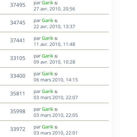
D
par
Garik
n
V
37495
e
e
27 avr. 2010, 20:56
i
r
u
e
s
D
par
Garik
n
r
V
34745
e
e
22 avr. 2010, 13:37
i
m
r
u
e
e
s
D
par
Garik
n
r
V
s
37441
e
e
11 avr. 2010, 11:48
i
m
s
r
u
e
e
a
s
D
par
Garik
n
r
V
s
33105
g
e
e
09 avr. 2010, 10:28
i
m
s
e
r
u
e
e
a
s
D
par
Garik
n
r
V
s
33400
g
e
e
06 mars 2010, 14:15
i
m
s
e
r
u
e
e
a
s
D
par
Garik
n
r
V
s
35811
g
e
e
03 mars 2010, 22:07
i
m
s
e
r
u
e
e
a
s
D
par
Garik
n
r
V
s
35998
g
e
e
03 mars 2010, 22:05
i
m
s
e
r
u
e
e
a
s
D
par
Garik
n
r
V
s
33972
g
e
e
03 mars 2010, 22:01
i
m
s
e