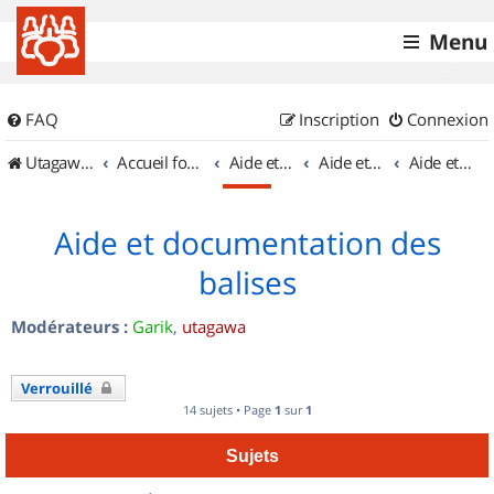
Menu
FAQ
Inscription
Connexion
UtagawaVTT (Randos VTT et VTTAE avec traces GPS)
Accueil forum
Aide et documentation
Aide et documentation
Aide et documentation des balises
Aide et documentation des
balises
Modérateurs :
Garik
,
utagawa
Verrouillé
14 sujets • Page
1
sur
1
Sujets