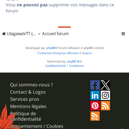
Vous
ne pouvez pas
supprimer vos messages dans ce
forum
UtagawaVTT (Randos VTT et VTTAE avec traces GPS)
Accueil forum
Développé par
phpBB
® Forum Software © phpBB Limited
Traduction française officielle
©
Qiaeru
Optimized by:
phpBB SEO
Confidentialité
|
Conditions
Qui sommes-nous ?
Contact & Logos
Services pros
Mentions légales
Politique de
confidentialité
Consentement / Cookies