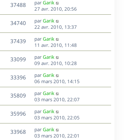
D
par
Garik
n
V
37488
e
e
27 avr. 2010, 20:56
i
r
u
e
s
D
par
Garik
n
r
V
34740
e
e
22 avr. 2010, 13:37
i
m
r
u
e
e
s
D
par
Garik
n
r
V
s
37439
e
e
11 avr. 2010, 11:48
i
m
s
r
u
e
e
a
s
D
par
Garik
n
r
V
s
33099
g
e
e
09 avr. 2010, 10:28
i
m
s
e
r
u
e
e
a
s
D
par
Garik
n
r
V
s
33396
g
e
e
06 mars 2010, 14:15
i
m
s
e
r
u
e
e
a
s
D
par
Garik
n
r
V
s
35809
g
e
e
03 mars 2010, 22:07
i
m
s
e
r
u
e
e
a
s
D
par
Garik
n
r
V
s
35996
g
e
e
03 mars 2010, 22:05
i
m
s
e
r
u
e
e
a
s
D
par
Garik
n
r
V
s
33968
g
e
e
03 mars 2010, 22:01
i
m
s
e