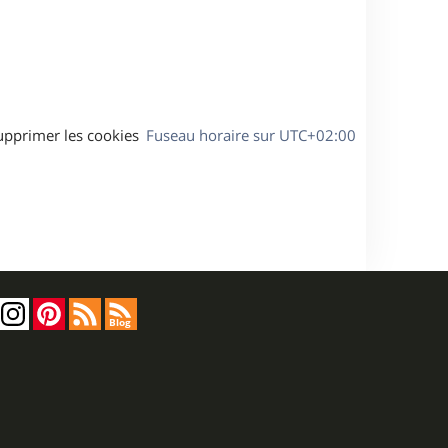
s
e
a
g
e
upprimer les cookies
Fuseau horaire sur
UTC+02:00