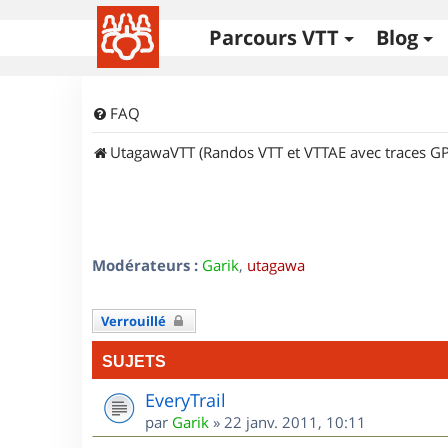
Parcours VTT
Blog
FAQ
UtagawaVTT (Randos VTT et VTTAE avec traces GP
Modérateurs :
Garik
,
utagawa
Verrouillé
SUJETS
EveryTrail
par
Garik
»
22 janv. 2011, 10:11