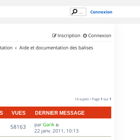
Connexion
Inscription
Connexion
tation
Aide et documentation des balises
14 sujets • Page
1
sur
1
S
VUES
DERNIER MESSAGE
D
par
Garik
V
58163
e
22 janv. 2011, 10:13
r
u