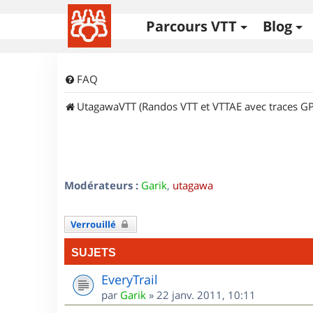
Parcours VTT
Blog
FAQ
UtagawaVTT (Randos VTT et VTTAE avec traces GP
Modérateurs :
Garik
,
utagawa
Verrouillé
SUJETS
EveryTrail
par
Garik
»
22 janv. 2011, 10:11