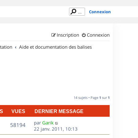
Connexion
Inscription
Connexion
tation
Aide et documentation des balises
14 sujets • Page
1
sur
1
S
VUES
DERNIER MESSAGE
D
par
Garik
V
58194
e
22 janv. 2011, 10:13
r
u