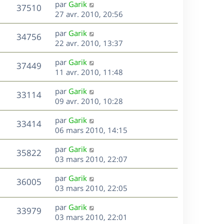
D
par
Garik
n
V
37510
e
e
27 avr. 2010, 20:56
i
r
u
e
s
D
par
Garik
n
r
V
34756
e
e
22 avr. 2010, 13:37
i
m
r
u
e
e
s
D
par
Garik
n
r
V
s
37449
e
e
11 avr. 2010, 11:48
i
m
s
r
u
e
e
a
s
D
par
Garik
n
r
V
s
33114
g
e
e
09 avr. 2010, 10:28
i
m
s
e
r
u
e
e
a
s
D
par
Garik
n
r
V
s
33414
g
e
e
06 mars 2010, 14:15
i
m
s
e
r
u
e
e
a
s
D
par
Garik
n
r
V
s
35822
g
e
e
03 mars 2010, 22:07
i
m
s
e
r
u
e
e
a
s
D
par
Garik
n
r
V
s
36005
g
e
e
03 mars 2010, 22:05
i
m
s
e
r
u
e
e
a
s
D
par
Garik
n
r
V
s
33979
g
e
e
03 mars 2010, 22:01
i
m
s
e