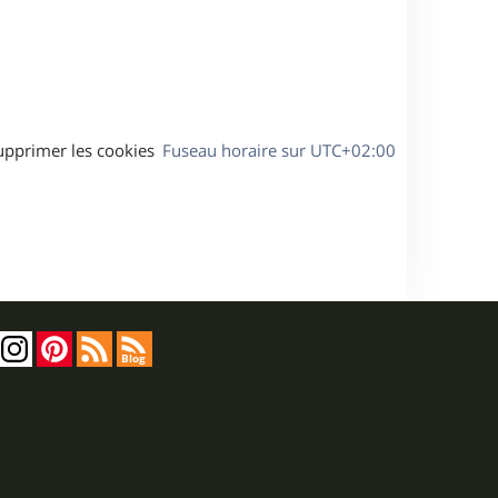
s
e
a
g
e
upprimer les cookies
Fuseau horaire sur
UTC+02:00