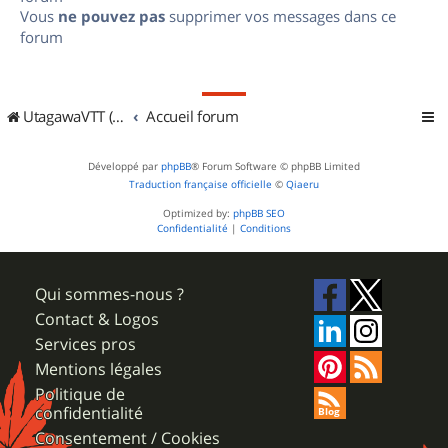
Vous
ne pouvez pas
supprimer vos messages dans ce
forum
UtagawaVTT (Randos VTT et VTTAE avec traces GPS)
Accueil forum
Développé par
phpBB
® Forum Software © phpBB Limited
Traduction française officielle
©
Qiaeru
Optimized by:
phpBB SEO
Confidentialité
|
Conditions
Qui sommes-nous ?
Contact & Logos
Services pros
Mentions légales
Politique de
confidentialité
Consentement / Cookies