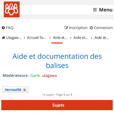
Menu
FAQ
Inscription
Connexion
UtagawaVTT (Randos VTT et VTTAE avec traces GPS)
Accueil forum
Aide et documentation
Aide et documentation
Aide et documentation des balises
Aide et documentation des
balises
Modérateurs :
Garik
,
utagawa
Verrouillé
14 sujets • Page
1
sur
1
Sujets