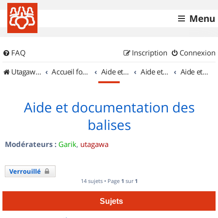
Menu
FAQ
Inscription
Connexion
UtagawaVTT (Randos VTT et VTTAE avec traces GPS)
Accueil forum
Aide et documentation
Aide et documentation
Aide et documentation des balises
Aide et documentation des
balises
Modérateurs :
Garik
,
utagawa
Verrouillé
14 sujets • Page
1
sur
1
Sujets