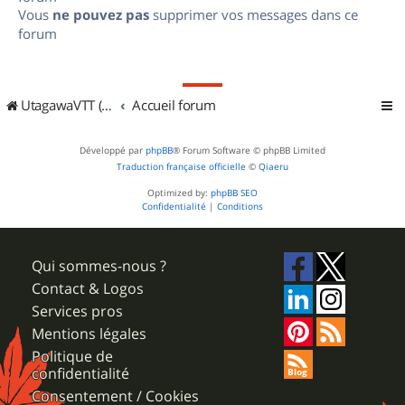
Vous
ne pouvez pas
supprimer vos messages dans ce
forum
UtagawaVTT (Randos VTT et VTTAE avec traces GPS)
Accueil forum
Développé par
phpBB
® Forum Software © phpBB Limited
Traduction française officielle
©
Qiaeru
Optimized by:
phpBB SEO
Confidentialité
|
Conditions
Qui sommes-nous ?
Contact & Logos
Services pros
Mentions légales
Politique de
confidentialité
Consentement / Cookies