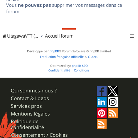
Vous
ne pouvez pas
supprimer vos messages dans ce
forum
UtagawaVTT (Randos VTT et VTTAE avec traces GPS)
Accueil forum
Développé par
phpBB
® Forum Software © phpBB Limited
Traduction française officielle
©
Qiaeru
Optimized by:
phpBB SEO
Confidentialité
|
Conditions
Qui sommes-nous ?
Contact & Logos
Services pros
Mentions légales
Politique de
confidentialité
Consentement / Cookies