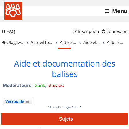
Menu
FAQ
Inscription
Connexion
UtagawaVTT (Randos VTT et VTTAE avec traces GPS)
Accueil forum
Aide et documentation
Aide et documentation
Aide et documentation des balises
Aide et documentation des
balises
Modérateurs :
Garik
,
utagawa
Verrouillé
14 sujets • Page
1
sur
1
Sujets