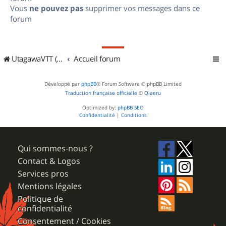
Vous
ne pouvez pas
supprimer vos messages dans ce
forum
UtagawaVTT (Randos VTT et VTTAE avec traces GPS)
Accueil forum
Développé par
phpBB
® Forum Software © phpBB Limited
Traduction française officielle
©
Qiaeru
Optimized by:
phpBB SEO
Confidentialité
|
Conditions
Qui sommes-nous ?
Contact & Logos
Services pros
Mentions légales
Politique de
confidentialité
Consentement / Cookies