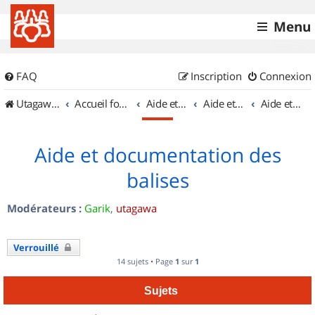
Menu
FAQ
Inscription
Connexion
UtagawaVTT (Randos VTT et VTTAE avec traces GPS)
Accueil forum
Aide et documentation
Aide et documentation
Aide et documentation des balises
Aide et documentation des
balises
Modérateurs :
Garik
,
utagawa
Verrouillé
14 sujets • Page
1
sur
1
Sujets