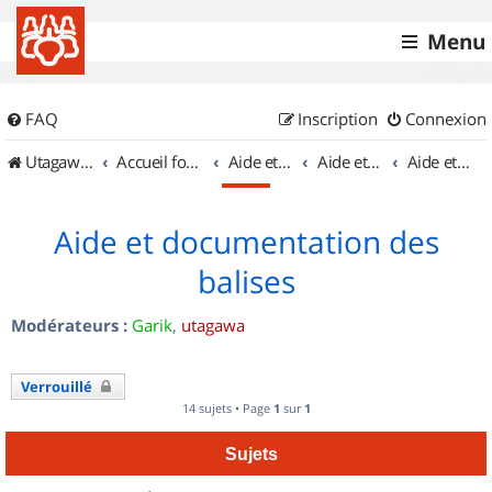
Menu
FAQ
Inscription
Connexion
UtagawaVTT (Randos VTT et VTTAE avec traces GPS)
Accueil forum
Aide et documentation
Aide et documentation
Aide et documentation des balises
Aide et documentation des
balises
Modérateurs :
Garik
,
utagawa
Verrouillé
14 sujets • Page
1
sur
1
Sujets