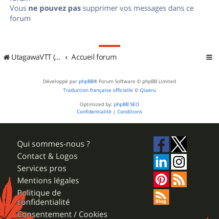
Vous
ne pouvez pas
supprimer vos messages dans ce
forum
UtagawaVTT (Randos VTT et VTTAE avec traces GPS)
Accueil forum
Développé par
phpBB
® Forum Software © phpBB Limited
Traduction française officielle
©
Qiaeru
Optimized by:
phpBB SEO
Confidentialité
|
Conditions
Qui sommes-nous ?
Contact & Logos
Services pros
Mentions légales
Politique de
confidentialité
Consentement / Cookies