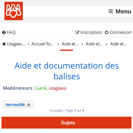
Menu
FAQ
Inscription
Connexion
UtagawaVTT (Randos VTT et VTTAE avec traces GPS)
Accueil forum
Aide et documentation
Aide et documentation
Aide et documentation des balises
Aide et documentation des
balises
Modérateurs :
Garik
,
utagawa
Verrouillé
14 sujets • Page
1
sur
1
Sujets