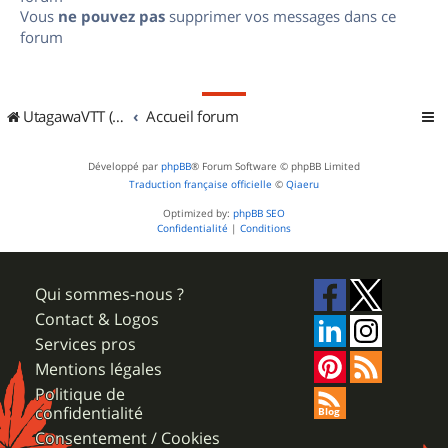
Vous
ne pouvez pas
supprimer vos messages dans ce
forum
UtagawaVTT (Randos VTT et VTTAE avec traces GPS)
Accueil forum
Développé par
phpBB
® Forum Software © phpBB Limited
Traduction française officielle
©
Qiaeru
Optimized by:
phpBB SEO
Confidentialité
|
Conditions
Qui sommes-nous ?
Contact & Logos
Services pros
Mentions légales
Politique de
confidentialité
Consentement / Cookies