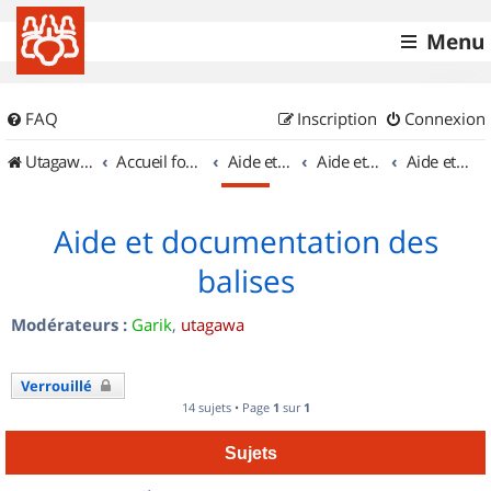
Menu
FAQ
Inscription
Connexion
UtagawaVTT (Randos VTT et VTTAE avec traces GPS)
Accueil forum
Aide et documentation
Aide et documentation
Aide et documentation des balises
Aide et documentation des
balises
Modérateurs :
Garik
,
utagawa
Verrouillé
14 sujets • Page
1
sur
1
Sujets