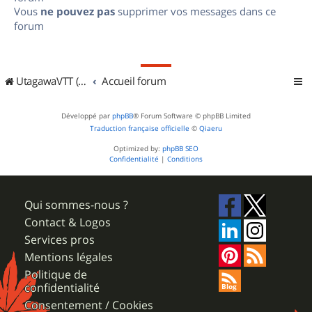
Vous
ne pouvez pas
supprimer vos messages dans ce
forum
UtagawaVTT (Randos VTT et VTTAE avec traces GPS)
Accueil forum
Développé par
phpBB
® Forum Software © phpBB Limited
Traduction française officielle
©
Qiaeru
Optimized by:
phpBB SEO
Confidentialité
|
Conditions
Qui sommes-nous ?
Contact & Logos
Services pros
Mentions légales
Politique de
confidentialité
Consentement / Cookies